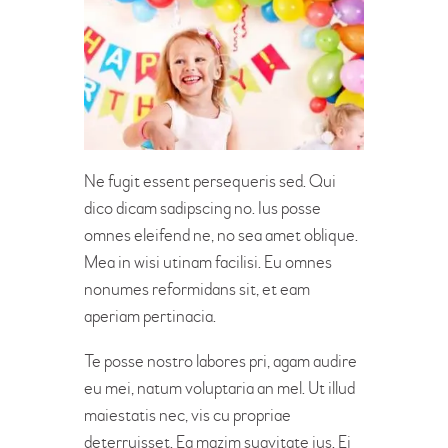
Ne fugit essent persequeris sed. Qui
dico dicam sadipscing no. Ius posse
omnes eleifend ne, no sea amet oblique.
Mea in wisi utinam facilisi. Eu omnes
nonumes reformidans sit, et eam
aperiam pertinacia.
Te posse nostro labores pri, agam audire
eu mei, natum voluptaria an mel. Ut illud
maiestatis nec, vis cu propriae
deterruisset. Ea mazim suavitate ius. Ei