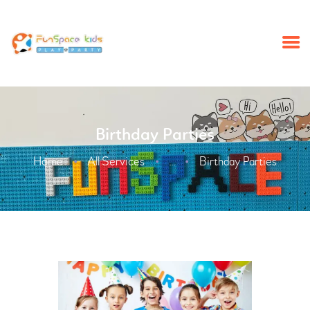
HOME
Birthday Parties
SUMMERCAMP
BIRTHDAY PARTY
Home
All Services
Birthday Parties
...
ABOUT
SCHOOL TRIP
EVENTS
NEWS
CONTACT US