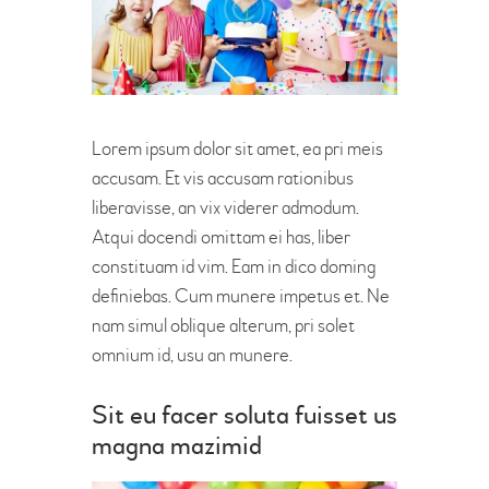
Lorem ipsum dolor sit amet, ea pri meis
accusam. Et vis accusam rationibus
liberavisse, an vix viderer admodum.
Atqui docendi omittam ei has, liber
constituam id vim. Eam in dico doming
definiebas. Cum munere impetus et. Ne
nam simul oblique alterum, pri solet
omnium id, usu an munere.
Sit eu facer soluta fuisset us
magna mazimid