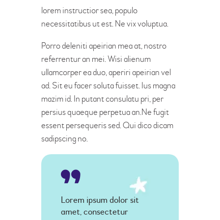
lorem instructior sea, populo
necessitatibus ut est. Ne vix voluptua.
Porro deleniti apeirian mea at, nostro
referrentur an mei. Wisi alienum
ullamcorper ea duo, aperiri apeirian vel
ad. Sit eu facer soluta fuisset. Ius magna
mazim id. In putant consulatu pri, per
persius quaeque perpetua an.Ne fugit
essent persequeris sed. Qui dico dicam
sadipscing no.
Lorem ipsum dolor sit
amet, consectetur