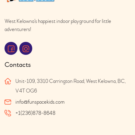
West Kelowna’s happiest indoor playground for little
adventurers!
Contacts
Unit-109, 3310 Carrington Road, West Kelowna, BC,
V4T OG6
info@funspacekids.com
+1(236)878-8648